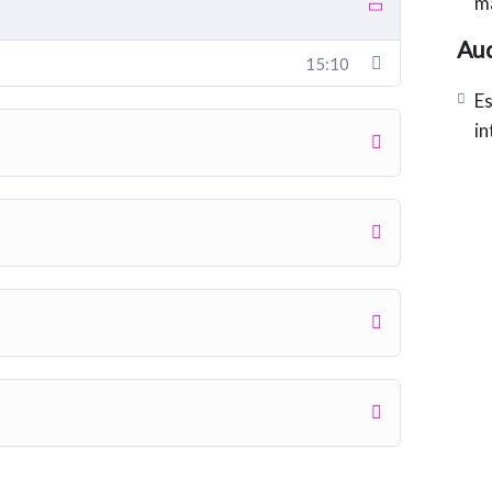
ma
Aud
15:10
Es
in