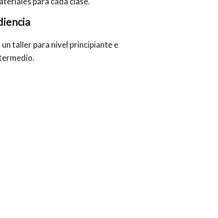
teriales para cada clase.
iencia
 un taller para nivel principiante e
termedio.