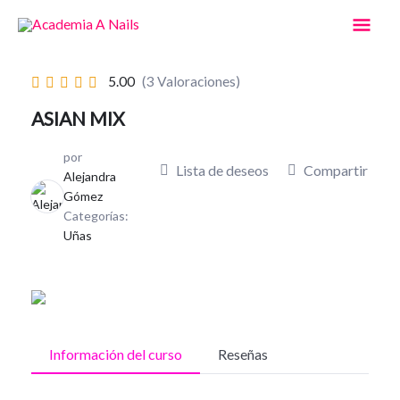
Ir
Men
al
contenido
Prin
5.00
(3 Valoraciones)
ASIAN MIX
por
Lista de deseos
Compartir
Alejandra
Gómez
Categorías:
Uñas
Información del curso
Reseñas