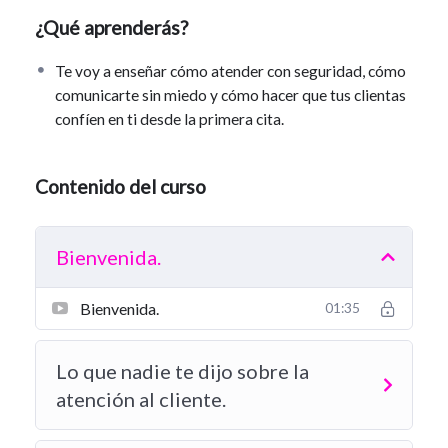
confíen en ti desde la primera cita.
¿Qué aprenderás?
Temario:
Te voy a enseñar cómo atender con seguridad, cómo
La atención sí importa.
comunicarte sin miedo y cómo hacer que tus clientas
Tu energía es tu carta de presentación.
confíen en ti desde la primera cita.
Las 3 fases del servicio.
6 errores comunes que alejan clientes.
Límites sanos: cómo decir “no” sin miedo.
Contenido del curso
Cómo subir tus precios sin perder clientes.
Haz que se enamoren de ti.
El cierre perfecto.
Bienvenida.
Bienvenida.
01:35
Lo que nadie te dijo sobre la
atención al cliente.