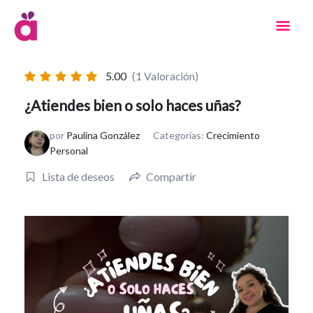
Ir
Men
al
contenido
Prin
5.00
(1 Valoración)
¿Atiendes bien o solo haces uñas?
por
Paulina González
Categorías:
Crecimiento
Personal
Lista de deseos
Compartir