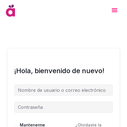
Ir
Men
al
contenido
Prin
¡Hola, bienvenido de nuevo!
Mantenerme
¿Olvidaste la