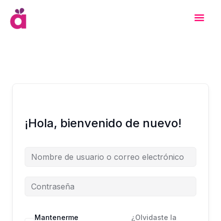
Ir
Men
al
contenido
Prin
¡Hola, bienvenido de nuevo!
Mantenerme
¿Olvidaste la