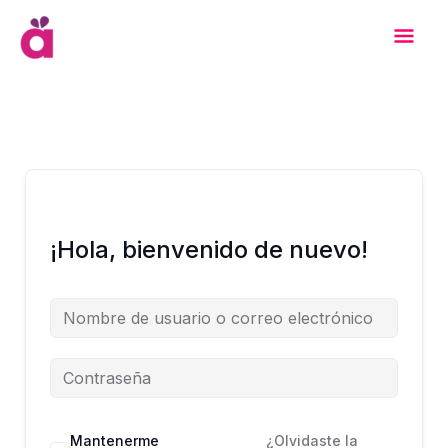
Ir
Men
al
contenido
Prin
¡Hola, bienvenido de nuevo!
Mantenerme
¿Olvidaste la