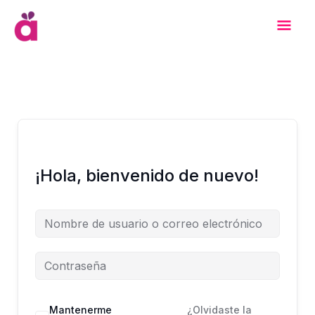
Ir
Men
al
contenido
Prin
¡Hola, bienvenido de nuevo!
Mantenerme
¿Olvidaste la