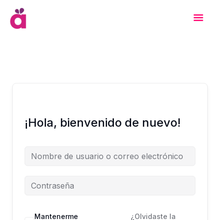
Ir
Men
al
contenido
Prin
¡Hola, bienvenido de nuevo!
Mantenerme
¿Olvidaste la