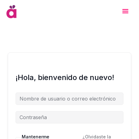
Ir
Men
al
contenido
Prin
¡Hola, bienvenido de nuevo!
Mantenerme
¿Olvidaste la