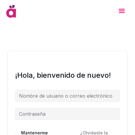
Ir
Men
al
contenido
Prin
¡Hola, bienvenido de nuevo!
Mantenerme
¿Olvidaste la