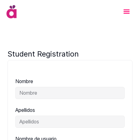
Ir
Men
al
contenido
Prin
Student Registration
Nombre
Apellidos
Nombre de usuario