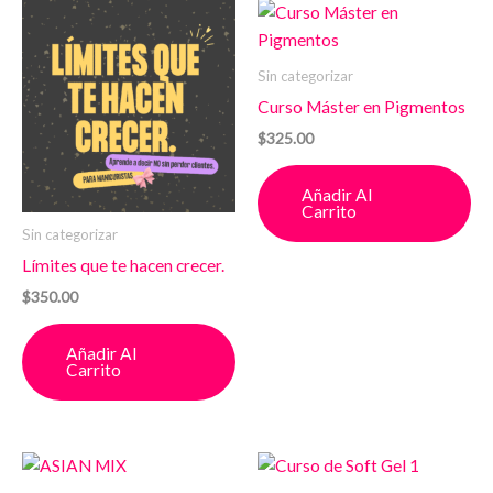
Sin categorizar
Curso Máster en Pigmentos
$
325.00
Añadir Al
Carrito
Sin categorizar
Límites que te hacen crecer.
$
350.00
Añadir Al
Carrito