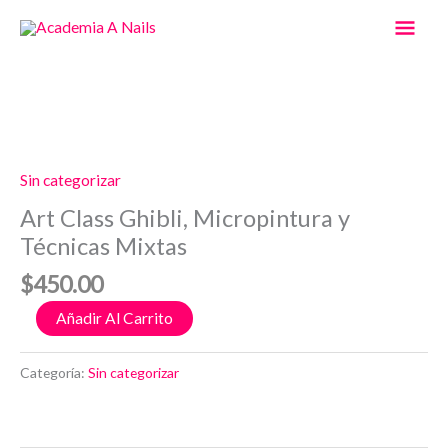
Ir
Men
al
contenido
Prin
Art
Class
Ghibli,
Sin categorizar
Micropintura
Art Class Ghibli, Micropintura y
y
Técnicas Mixtas
Técnicas
Mixtas
$
450.00
cantidad
Añadir Al Carrito
Categoría:
Sin categorizar